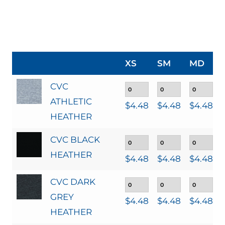
XS
SM
MD
CVC
ATHLETIC
$
4.48
$
4.48
$
4.48
HEATHER
CVC BLACK
HEATHER
$
4.48
$
4.48
$
4.48
CVC DARK
GREY
$
4.48
$
4.48
$
4.48
HEATHER