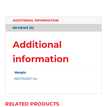
0
I
T
ADDITIONAL INFORMATION
E
REVIEWS (0)
M
S
Additional
.
Y
information
O
U
Weight
R
6812762567 lbs
T
O
T
A
RELATED PRODUCTS