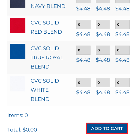
NAVY BLEND
$
4.48
$
4.48
$
4.48
CVC SOLID
RED BLEND
$
4.48
$
4.48
$
4.48
CVC SOLID
TRUE ROYAL
$
4.48
$
4.48
$
4.48
BLEND
CVC SOLID
WHITE
$
4.48
$
4.48
$
4.48
BLEND
Items
:
0
ADD TO CART
Total
:
$0.00