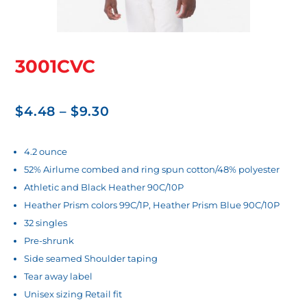
3001CVC
Price
$
4.48
–
$
9.30
range:
$4.48
4.2 ounce
52% Airlume combed and ring spun cotton/48% polyester
through
Athletic and Black Heather 90C/10P
$9.30
Heather Prism colors 99C/1P, Heather Prism Blue 90C/10P
32 singles
Pre-shrunk
Side seamed Shoulder taping
Tear away label
Unisex sizing Retail fit