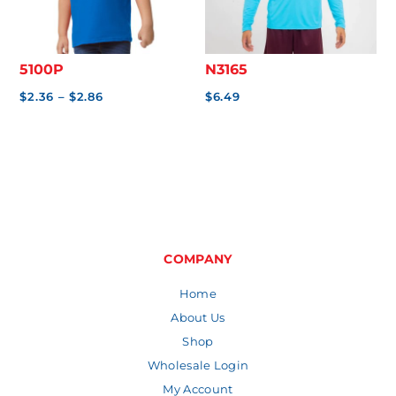
5100P
N3165
Price
$
2.36
–
$
2.86
$
6.49
range:
$2.36
through
$2.86
COMPANY
Home
About Us
Shop
Wholesale Login
My Account