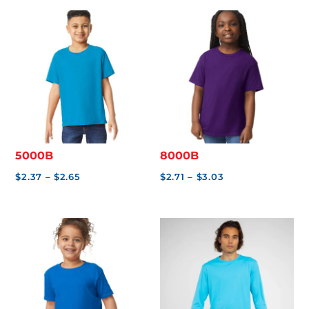
L
I
S
$
0
.
0
0
5000B
8000B
Price
Price
$
2.37
–
$
2.65
$
2.71
–
$
3.03
range:
range:
$2.37
$2.71
through
through
$2.65
$3.03