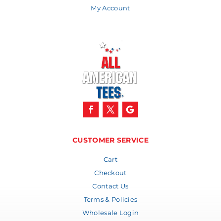
My Account
CUSTOMER SERVICE
Cart
Checkout
Contact Us
Terms & Policies
Wholesale Login