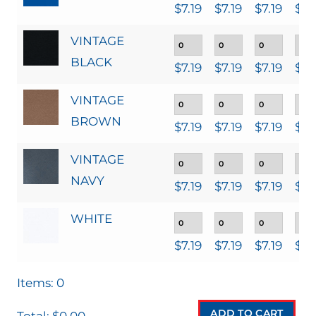
$
7.19
$
7.19
$
7.19
$
7.
VINTAGE
BLACK
$
7.19
$
7.19
$
7.19
$
7.
VINTAGE
BROWN
$
7.19
$
7.19
$
7.19
$
7.
VINTAGE
NAVY
$
7.19
$
7.19
$
7.19
$
7.
WHITE
$
7.19
$
7.19
$
7.19
$
7.
Items
:
0
ADD TO CART
Total
:
$0.00