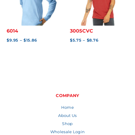
6014
3005CVC
Price
Price
$
9.95
–
$
15.86
$
5.75
–
$
8.76
range:
range:
$9.95
$5.75
through
through
$15.86
$8.76
COMPANY
Home
About Us
Shop
Wholesale Login