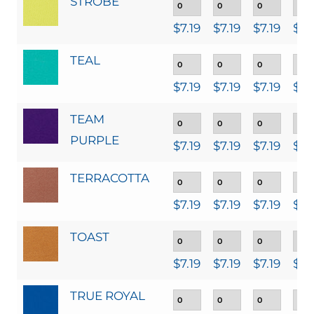
STROBE
$
7.19
$
7.19
$
7.19
$
7.
TEAL
$
7.19
$
7.19
$
7.19
$
7.
TEAM
PURPLE
$
7.19
$
7.19
$
7.19
$
7.
TERRACOTTA
$
7.19
$
7.19
$
7.19
$
7.
TOAST
$
7.19
$
7.19
$
7.19
$
7.
TRUE ROYAL