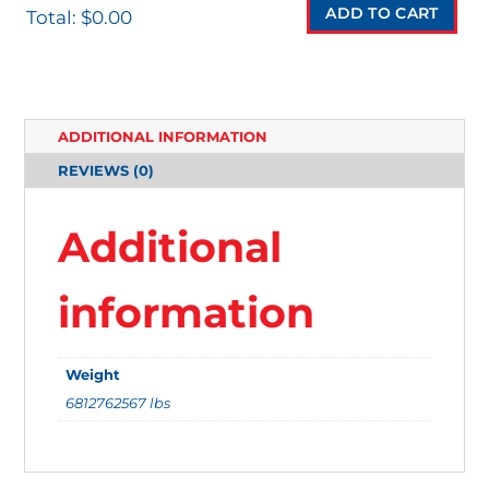
ADD TO CART
Total
:
$0.00
0
I
T
ADDITIONAL INFORMATION
E
REVIEWS (0)
M
S
Additional
.
Y
information
O
U
Weight
R
6812762567 lbs
T
O
T