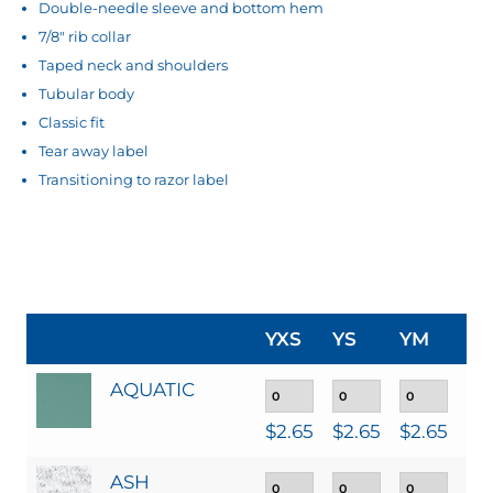
Double-needle sleeve and bottom hem
7/8″ rib collar
Taped neck and shoulders
Tubular body
Classic fit
Tear away label
Transitioning to razor label
YXS
YS
YM
YL
AQUATIC
$
2.65
$
2.65
$
2.65
$
2
ASH