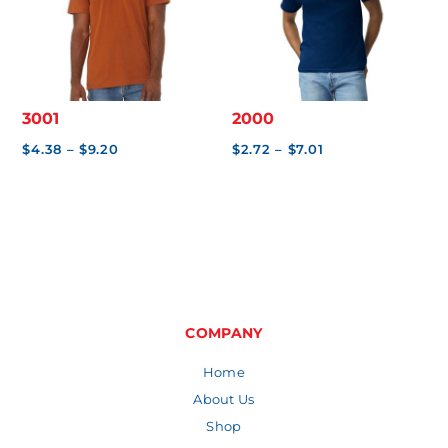
3001
2000
Price
Price
$
4.38
–
$
9.20
$
2.72
–
$
7.01
range:
range:
$4.38
$2.72
through
through
$9.20
$7.01
COMPANY
Home
About Us
Shop