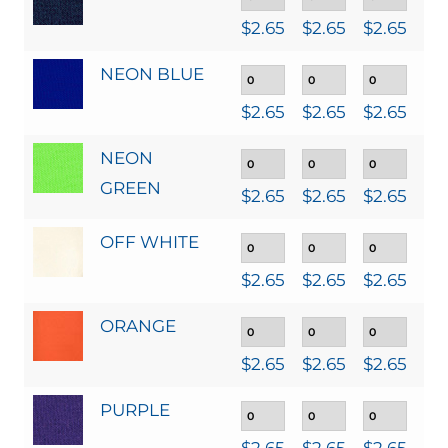
$
2.65
$
2.65
$
2.65
$
2
NEON BLUE
$
2.65
$
2.65
$
2.65
$
2
NEON
GREEN
$
2.65
$
2.65
$
2.65
$
2
OFF WHITE
$
2.65
$
2.65
$
2.65
$
2
ORANGE
$
2.65
$
2.65
$
2.65
$
2
PURPLE
$
2.65
$
2.65
$
2.65
$
2