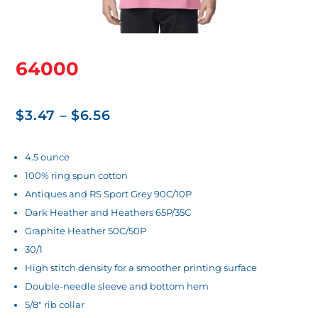
64000
Price
$
3.47
–
$
6.56
range:
$3.47
4.5 ounce
100% ring spun cotton
through
Antiques and RS Sport Grey 90C/10P
$6.56
Dark Heather and Heathers 65P/35C
Graphite Heather 50C/50P
30/1
High stitch density for a smoother printing surface
Double-needle sleeve and bottom hem
5/8″ rib collar