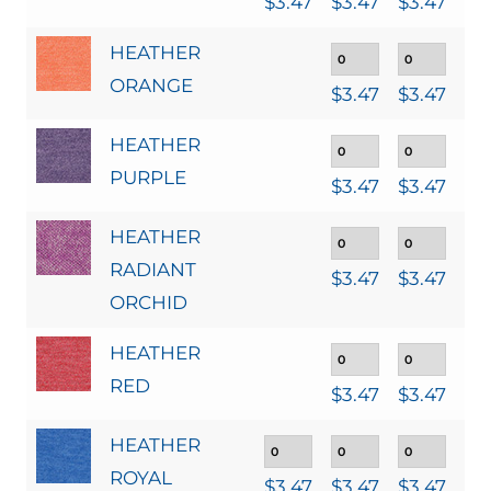
$
3.47
$
3.47
$
3.47
$
3
HEATHER
ORANGE
$
3.47
$
3.47
$
3
HEATHER
PURPLE
$
3.47
$
3.47
$
3
HEATHER
RADIANT
$
3.47
$
3.47
$
3
ORCHID
HEATHER
RED
$
3.47
$
3.47
$
3
HEATHER
ROYAL
$
3.47
$
3.47
$
3.47
$
3