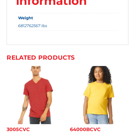
information
O
U
Weight
R
6812762567 lbs
T
O
T
A
RELATED PRODUCTS
L
I
S
$
0
.
0
0
3005CVC
64000BCVC