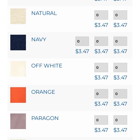
NATURAL
$
3.47
$
3.47
$
3
NAVY
$
3.47
$
3.47
$
3.47
$
3
OFF WHITE
$
3.47
$
3.47
$
3
ORANGE
$
3.47
$
3.47
$
3
PARAGON
$
3.47
$
3.47
$
3