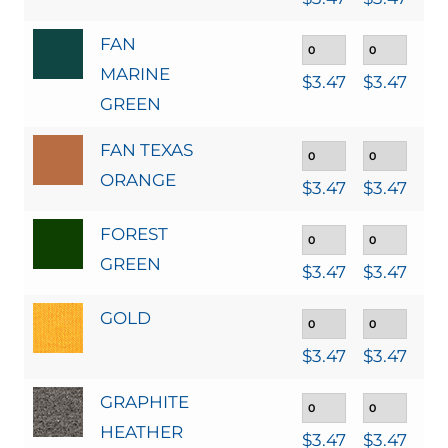
FAN
MARINE
$
3.47
$
3.47
$
3
GREEN
FAN TEXAS
ORANGE
$
3.47
$
3.47
$
3
FOREST
GREEN
$
3.47
$
3.47
$
3
GOLD
$
3.47
$
3.47
$
3
GRAPHITE
HEATHER
$
3.47
$
3.47
$
3