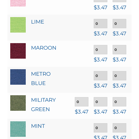
$
3.47
$
3.47
$
3
LIME
$
3.47
$
3.47
$
3
MAROON
$
3.47
$
3.47
$
3
METRO
BLUE
$
3.47
$
3.47
$
3
MILITARY
GREEN
$
3.47
$
3.47
$
3.47
$
3
MINT
$
3.47
$
3.47
$
3