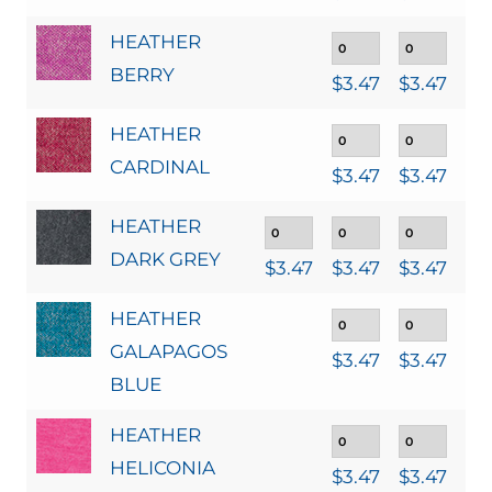
HEATHER
BERRY
$
3.47
$
3.47
$
3
HEATHER
CARDINAL
$
3.47
$
3.47
$
3
HEATHER
DARK GREY
$
3.47
$
3.47
$
3.47
$
3
HEATHER
GALAPAGOS
$
3.47
$
3.47
$
3
BLUE
HEATHER
HELICONIA
$
3.47
$
3.47
$
3