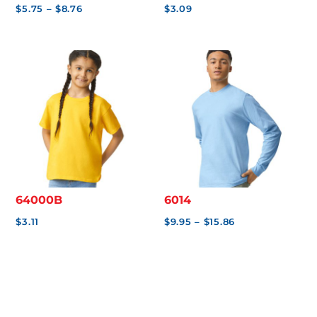
Price
$
5.75
–
$
8.76
$
3.09
range:
$5.75
through
$8.76
64000B
6014
Price
$
3.11
$
9.95
–
$
15.86
range:
$9.95
through
$15.86