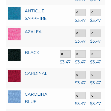
ANTIQUE
SAPPHIRE
$
3.47
$
3.47
$
3
AZALEA
$
3.47
$
3.47
$
3
BLACK
$
3.47
$
3.47
$
3.47
$
3
CARDINAL
$
3.47
$
3.47
$
3
CAROLINA
BLUE
$
3.47
$
3.47
$
3