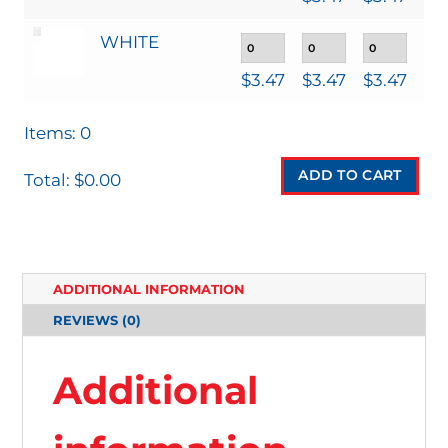
WHITE
$
3.47
$
3.47
$
3.47
$
3
Items
:
0
ADD TO CART
Total
:
$0.00
0
I
T
ADDITIONAL INFORMATION
E
REVIEWS (0)
M
S
Additional
.
Y