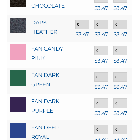
CHOCOLATE
$
3.47
$
3.47
$
3
DARK
HEATHER
$
3.47
$
3.47
$
3.47
$
3
FAN CANDY
PINK
$
3.47
$
3.47
$
3
FAN DARK
GREEN
$
3.47
$
3.47
$
3
FAN DARK
PURPLE
$
3.47
$
3.47
$
3
FAN DEEP
ROYAL
$
3.47
$
3.47
$
3