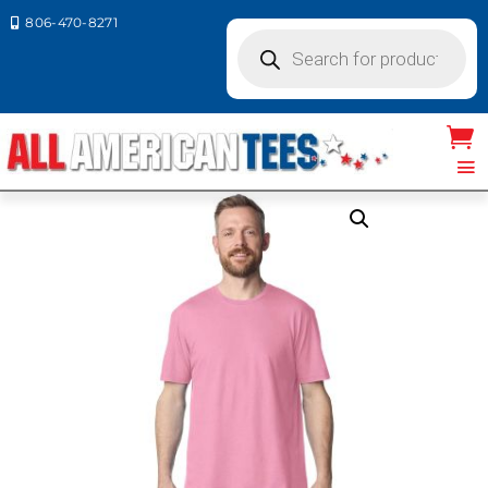
806-470-8271

Products
search