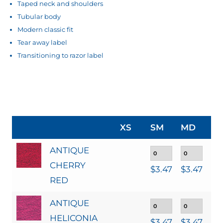
Taped neck and shoulders
Tubular body
Modern classic fit
Tear away label
Transitioning to razor label
XS
SM
MD
LG
ANTIQUE
CHERRY
$
3.47
$
3.47
$
3
RED
ANTIQUE
HELICONIA
$
3.47
$
3.47
$
3